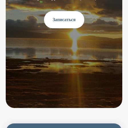
Записаться
Осталось
12
мест
Cтоимость
4500 $