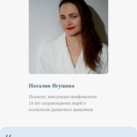
Уникальность коры вокруг
Кайласа в 2026 году
2026 год - год Огненной лошади, что бывает
один раз в 60 лет. А это значит 1 кора вокруг
Кайласа приравнивается к 13 обычным.
Паломничество к Кайласу считается во
много раз более мощным, чем в обычный
год.
Год Огненной лошади также связан с Буддой
Шакьямуни и тибетским йогом Миларепой,
что само путешествие обретает особый
мистический смысл.
Наталия Ягушова
Психолог, консультант-конфликтолог
14 лет сопровождения людей в
психологии развития и мышления